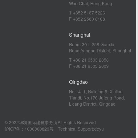
Wan Chai, Hong Kong
T +852 5187 5226
F +852 2580 8108
Shanghai
Room 301, 258 Guoxia
Road,Yangpu District, Shanghai
T +86 21 6503 2856
F +86 21 6503 2809
Qingdao
No.1411, Building 5, Xinlian
Tiandi, No.176 Jufeng Road,
Licang District, Qingdao
© 2022华凯国际建筑事务所All Rights Reserved
沪ICP备：1000800820号
Technical Support:
deyu