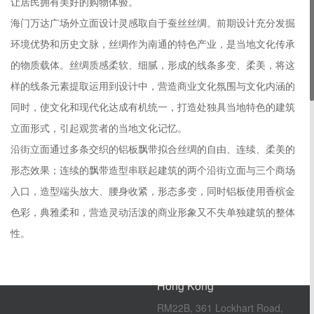
让居民拥有美好的购物体验。
海门万达广场外立面设计灵感取自于蚕丝丝绸。前期设计充分发掘
环境优势和历史文脉，丝绸作为南通的特色产业，是当地文化传承
的物质载体。丝绸质感柔软、细腻，形成的线条多变、柔美，将这
样的线条元素提取运用到设计中，营造商业文化氛围与文化内涵的
同时，使文化和现代化达成有机统一，打造处独具当地特色的建筑
立面形式，引起观赏者的当地文化记忆。
沿街立面通过多条交织的铝板飘带拟合丝绸的自由、连续、柔美的
形态效果；连续的飘带造型串联起建筑的两个沿街立面与三个商场
London
入口，造型端头放大、腰身收紧，形态多变，同时铝板使用香槟金
色彩，典雅柔和，营造灵动活泼的商业形象又不失单独建筑的整体
2nd Floor, 145-157 St.John
Street, London, ECIV 4PY
性。
T +44（0）1273 653 373
Hong Kong
RM22B, 361 Lockhart Road,